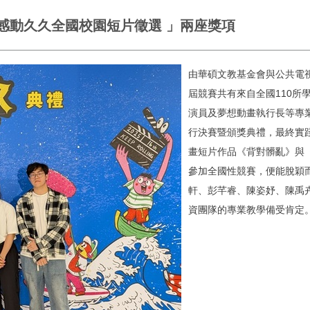
感動久久全國校園短片徵選 」兩座獎項
由華碩文教基金會與公共電
屆競賽共有來自全國110所
演員及夢想動畫執行長等專業
行決賽暨頒獎典禮，最終實踐
畫短片作品《背對髒亂》與
參加全國性競賽，便能脫穎
軒、彭芊睿、陳姿妤、陳禹
資團隊的專業教學備受肯定