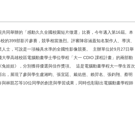
視共同舉辦的「感動久久全國校園短片徵選」比賽，今年邁入第16屆。本
學校的399部影片參賽，競爭相當激烈。評審陣容涵蓋知名製作人、導演、
人士，可說是一項極具水準的全國性影像競賽。 主辦單位於9月27日舉
大學高雄校區電腦動畫學士學位學程「大一 CDIO 課程計畫」的兩部動
《兔娃娃》，分別獲得優選與佳作獎項。 這是電腦動畫學程大一學生首次
而出，展現了參與學生盧湘昀、張宜廷、戴佑慈、賴羿名、張鈞翔、蔡明
卉與林凱芯等10位同學的創意與學習成果，同時也彰顯出電腦動畫學程師
。