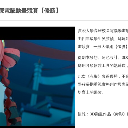
院電腦動畫競賽【優勝】
實踐大學高雄校區電腦動畫
由四年級學生吳芸禎、邱建
畫競賽 - 一般大學組【優
從劇本發想、角色設計、3D
應用各項軟體工具的熟練度
此次《赤影》奪得優勝，不
學程長期重視實務創作與專
培育上的果效。
捷報：3D動畫作品《赤影》於