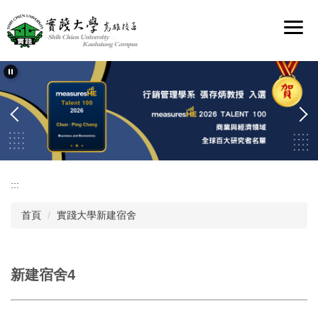
跳
到
主
要
內
容
區
:::
首頁
實踐大學新建宿舍
新建宿舍4