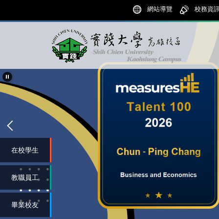
跳
網站導覽
校務資
到
主
要
內
容
區
在校學生
教職員工
畢業校友