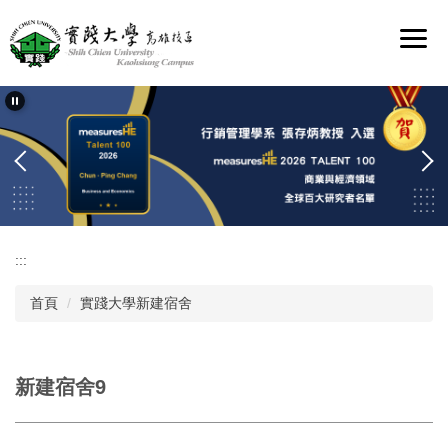
跳
到
主
要
內
容
區
:::
首頁
實踐大學新建宿舍
新建宿舍9