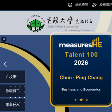
跳
網站導覽
校務資
到
主
要
內
容
區
在校學生
教職員工
畢業校友