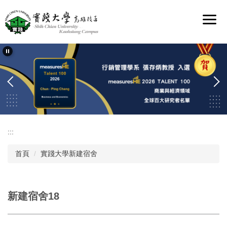
跳
到
主
要
內
容
區
:::
首頁
實踐大學新建宿舍
新建宿舍18