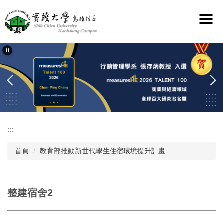
跳
到
主
要
內
容
區
:::
首頁
教育部推動新世代學生住宿環境提升計畫
整建宿舍2