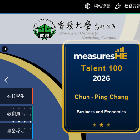
跳
網站導覽
校務資
到
主
要
內
容
區
在校學生
教職員工
畢業校友