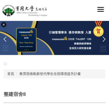
跳
到
主
要
內
容
區
:::
首頁
教育部推動新世代學生住宿環境提升計畫
整建宿舍8