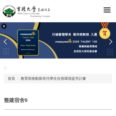
跳
到
主
要
內
容
區
:::
首頁
教育部推動新世代學生住宿環境提升計畫
整建宿舍9