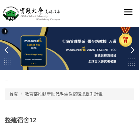
跳
到
主
要
內
容
區
:::
首頁
教育部推動新世代學生住宿環境提升計畫
整建宿舍12