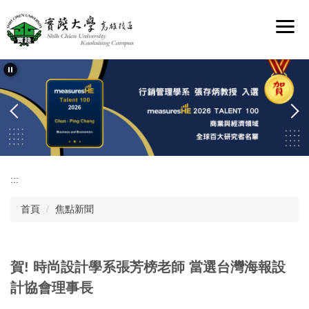
跳
到
主
要
內
容
區
:::
首頁
焦點新聞
賀! 時尚設計學系張芳榜老師 當選台灣海報設
計協會理事長