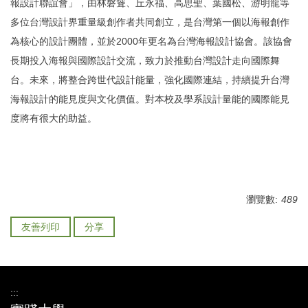
報設計聯誼會」，由林磐聳、丘永福、
高思聖、葉國松、游明龍等
多位台灣設計界重量級創作者共同創立，
是台灣第一個以海報創作
為核心的設計團體，
並於2000年更名為台灣海報設計協會。
該協會
長期投入海報與國際設計交流，
致力於推動台灣設計走向國際舞
台。未來，將整合跨世代設計能量，
強化國際連結，持續提升台灣
海報設計的能見度與文化價值。
對本校及學系設計量能的國際能見
度將有很大的助益。
瀏覽數:
489
友善列印
分享
:::