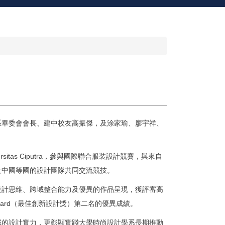
系畢委會會長、
建中校友高振傑，及涂家瑜、廖宇祥、
sitas Ciputra，參與國際聯合服裝設計競賽，與來自
及中國等國的設計團隊共同交流競技。
設計思維、
跨域整合能力及優異的作品呈現，獲評審高
N Award（最佳創新設計獎）第二名的優異成績。
域的設計實力，
更彰顯實踐大學時尚設計學系長期推動