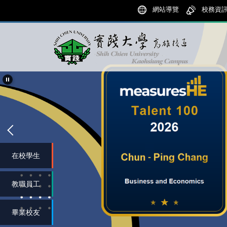
跳
網站導覽
校務資
到
主
要
內
容
區
在校學生
教職員工
畢業校友