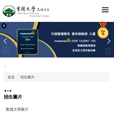
跳
到
主
要
內
容
區
:::
首頁
招生圖片
招生圖片
實踐大學圖片