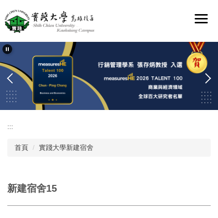
跳
到
主
要
內
容
區
:::
首頁
實踐大學新建宿舍
新建宿舍15