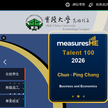
跳
網站導覽
校務資
到
主
要
內
容
區
在校學生
教職員工
畢業校友