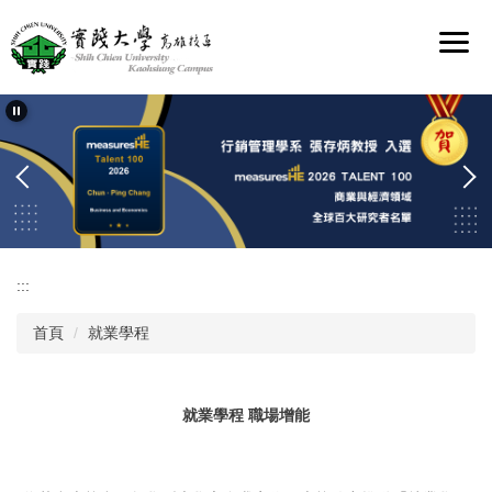
跳
到
主
要
內
容
區
:::
首頁
就業學程
就業學程 職場增能