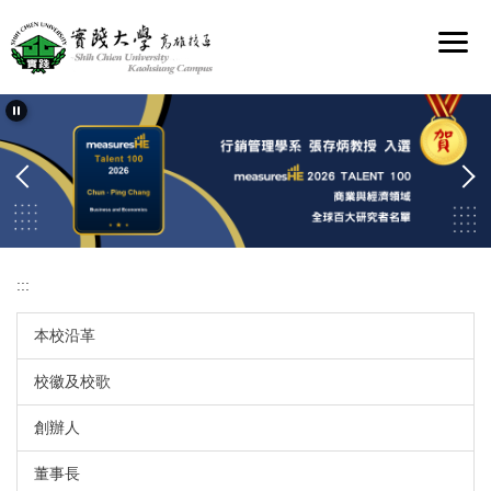
跳
到
主
要
內
容
區
:::
本校沿革
校徽及校歌
創辦人
董事長