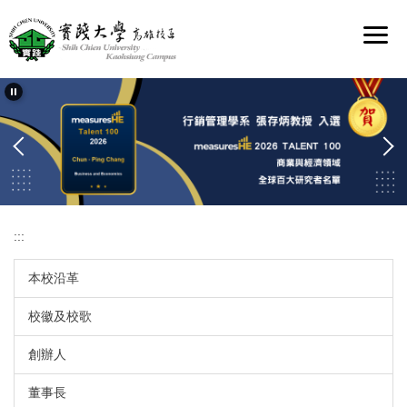
跳
到
主
要
內
容
區
:::
本校沿革
校徽及校歌
創辦人
董事長