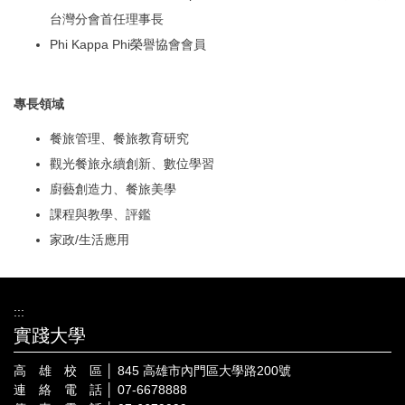
台灣分會首任理事長
Phi Kappa Phi榮譽協會會員
專長領域
餐旅管理、餐旅教育研究
觀光餐旅永續創新、數位學習
廚藝創造力、餐旅美學
課程與教學、評鑑
家政/生活應用
:::
實踐大學
高 雄 校 區 │ 845 高雄市內門區大學路200號
連 絡 電 話 │ 07-6678888