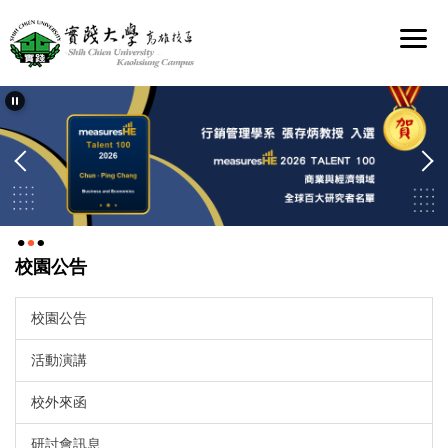
跳
到
主
要
內
容
區
校園公告
校園公告
活動演講
校外來函
研討會訊息