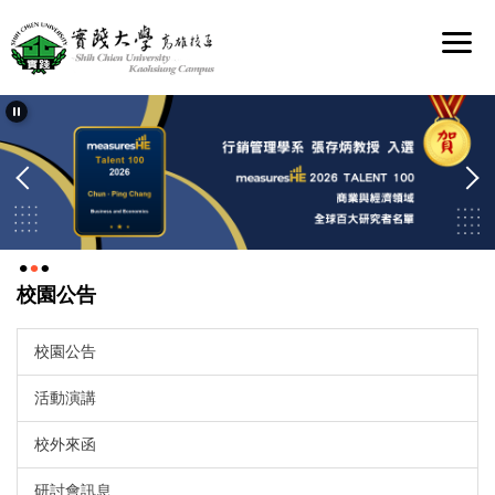
跳
到
主
要
內
容
區
校園公告
校園公告
活動演講
校外來函
研討會訊息