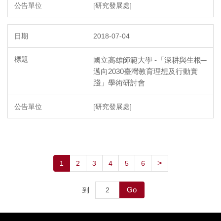
[研究發展處]
2018-07-04
國立高雄師範大學 -「深耕與生根─
邁向2030臺灣教育理想及行動實
踐」學術研討會
[研究發展處]
>
1
2
3
4
5
6
Go
到