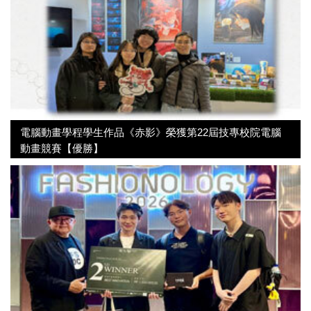
電腦動畫學程學生作品《赤影》榮獲第22屆技專校院電腦
動畫競賽【優勝】