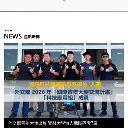
台
:::
外交部青年大使出爐 實踐大學無人機團隊奪7席