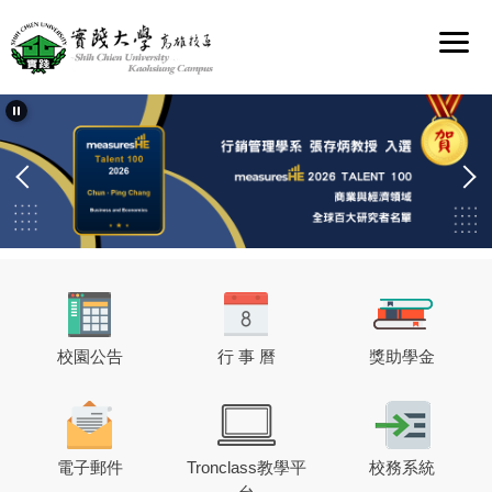
跳
到
主
要
內
容
區
校園公告
行 事 曆
獎助學金
電子郵件
Tronclass教學平
校務系統