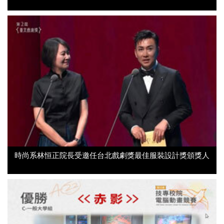
時尚系林恒正院長受邀任台北戲劇獎最佳服裝設計獎頒獎人